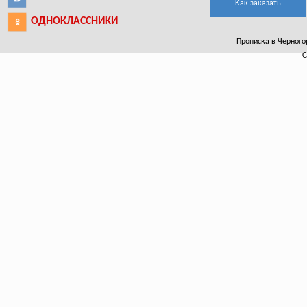
Как заказать
ОДНОКЛАССНИКИ
Прописка в Черногор
С