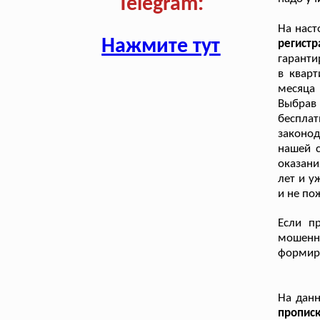
Telegram:
На нас
Нажмите тут
регист
гаранти
в кварт
месяца 
Выбрав 
беспла
законод
нашей с
оказани
лет и у
и не по
Если пр
мошенн
формиру
На дан
пропис