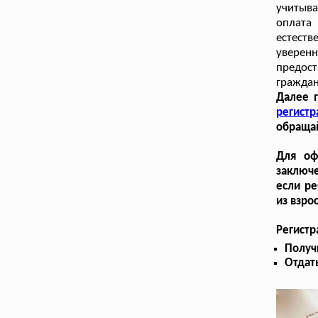
учитыв
оплата 
естеств
уверен
предост
граждан
Далее 
регист
обращай
Для оф
заключе
если ре
из взро
Регист
Получ
Отдат