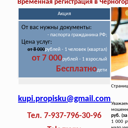
Временная регистрация в Черного
Акция
От вас нужны документы:
- паспорта гражданина РФ;
Цена услуг:
от 8 000
рублей - 1 человек (квартал)
от 7 000
рублей - 1 взрослый
Бесплатно
дети
Страниц
kupi.propisku@gmail.com
Уважае
мошенн
Тел. 7-937-796-30-96
руб. (з
1 000 р
надо уч